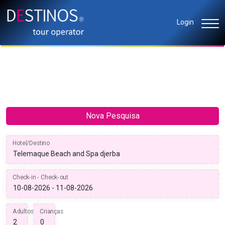
Login
Nova Pesquisa
Hotel/Destino
Check-in - Check-out
Adultos
Crianças