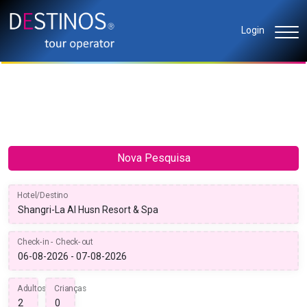
Login
Nova Pesquisa
Hotel/Destino
Check-in - Check-out
Adultos
Crianças