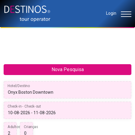
Login
Nova Pesquisa
Hotel/Destino
Check-in - Check-out
Adultos
Crianças