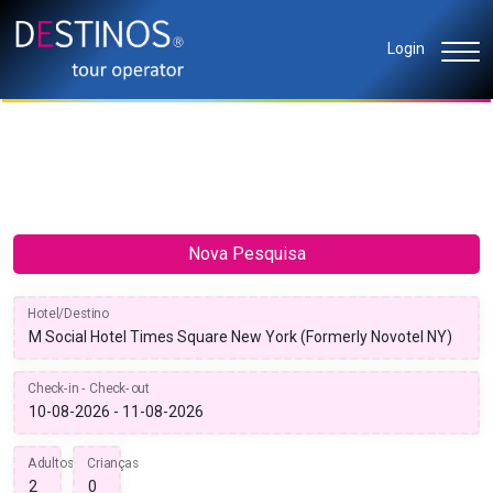
Login
Nova Pesquisa
Hotel/Destino
Check-in - Check-out
Adultos
Crianças