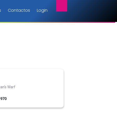
s
Contactos
Login
an's Warf
1970