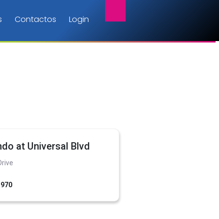
s
Contactos
Login
do at Universal Blvd
Drive
1970