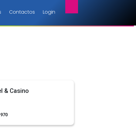
s
Contactos
Login
l & Casino
1970