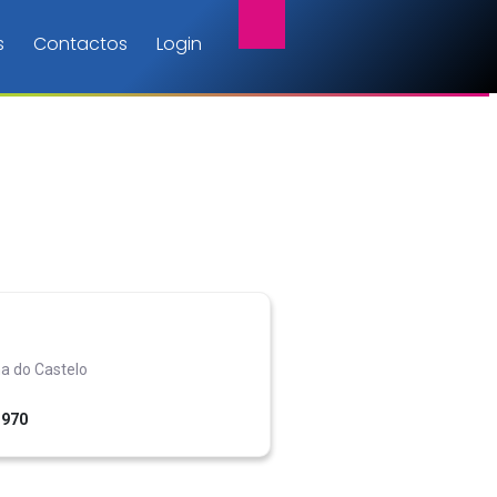
s
Contactos
Login
na do Castelo
1970