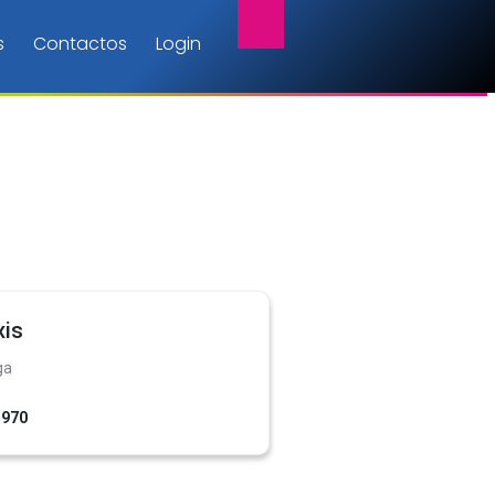
s
Contactos
Login
xis
ga
1970