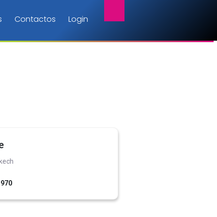
s
Contactos
Login
e
kech
1970