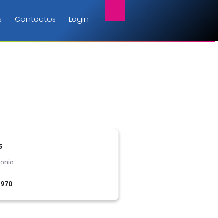
s
Contactos
Login
s
tonio
1970