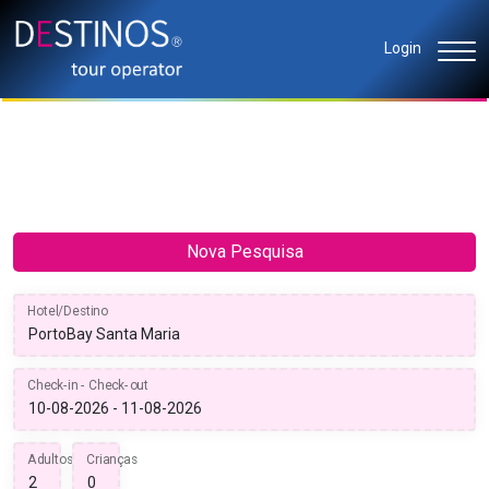
Login
Nova Pesquisa
Hotel/Destino
Check-in - Check-out
Adultos
Crianças